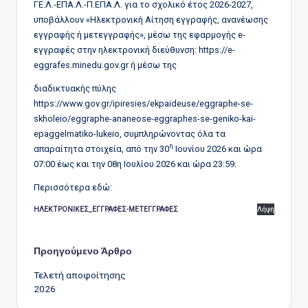
ΓΕ.Λ.-ΕΠΑ.Λ.-Π.ΕΠΑ.Λ. για το σχολικό έτος 2026-2027,
υποβάλλουν «Ηλεκτρονική Αίτηση εγγραφής, ανανέωσης
εγγραφής ή μετεγγραφής», μέσω της εφαρμογής e-
εγγραφές στην ηλεκτρονική διεύθυνση: https://e-
eggrafes.minedu.gov.gr ή μέσω της
διαδικτυακής πύλης
https://www.gov.gr/ipiresies/ekpaideuse/eggraphe-se-
skholeio/eggraphe-ananeose-eggraphes-se-geniko-kai-
epaggelmatiko-lukeio, συμπληρώνοντας όλα τα
η
απαραίτητα στοιχεία, από την 30
Ιουνίου 2026 και ώρα
07:00 έως και την 08η Ιουλίου 2026 και ώρα 23:59.
Περισσότερα εδώ:
ΗΛΕΚΤΡΟΝΙΚΕΣ_ΕΓΓΡΑΦΕΣ-ΜΕΤΕΓΓΡΑΦΕΣ
Λήψη
Πλοήγηση
Προηγούμενο Άρθρο
Τελετή αποφοίτησης
δημοσιεύσεων
2026