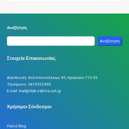
Αναζήτηση
Αναζήτηση
Στοιχεία Επικοινωνίας
Διεύθυνση: Φιλιππουπόλεως 45, Ηράκλειο 713 05
Τηλέφωνο: 2810252495
Ε-mail: mail@4lyk-irakl.ira.sch.gr
Χρήσιμοι Σύνδεσμοι
Παλιό Blog